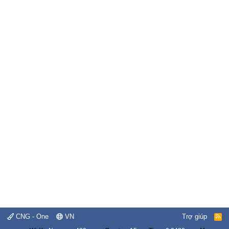
CNG - One
VN
Trợ giúp
R
S