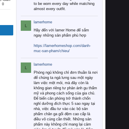
to be worn every day while matching
0
almost every outfit.
lamerhome
L
Hãy đến với lamer Home để sắm
ngay những sản phẩm phù hợp
https://lamerhomeshop.com/danh-
muc-san-pham/chieu/
lamerhome
L
Phòng ngủ không chỉ đơn thuần là nơi
để chúng ta ngả lưng sau một ngày
làm việc mệt mỏi, mà đây còn là
không gian riêng tư phản ánh gu thẩm
mỹ và phong cách sống của gia chủ.
Để biến căn phòng trở thành chốn
nghỉ dưỡng đích thực 5 sao ngay tại
nhà, việc đầu tư vào các bộ sản
phẩm chăn ga gối đệm cao cấp là
điều vô cùng cần thiết. Những sản
phẩm này không chỉ mang lại cảm