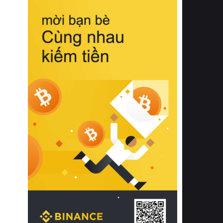
biệt từ bề mặt vải mềm mịn, khả năng
thoáng khí tuyệt vời cho đến độ đàn
hồi chuẩn xác của phần đệm nâng đỡ
cột sống.
Bên cạnh đó, việc lựa chọn các dòng
sản phẩm đạt chuẩn chất lượng quốc
tế còn giúp ngăn ngừa tình trạng kích
ứng da, hạn chế sự phát triển của vi
khuẩn và nấm mốc trong điều kiện
thời tiết nóng ẩm. Bạn có thể tìm hiểu
thêm các nghiên cứu khoa học về tác
động của giấc ngủ và môi trường
phòng ngủ đối với sức khỏe con
người tại Sleep Foundation (External
Link) để có cái nhìn toàn diện hơn.
2. Các tiêu chí vàng khi lựa chọn
chăn ga gối đệm cao cấp cho phòng
ngủ
Để sở hữu một bộ chăn ga gối đệm
cao cấp hoàn hảo cả về thẩm mỹ lẫn
công năng, người tiêu dùng cần cân
nhắc kỹ lưỡng các tiêu chí quan trọng