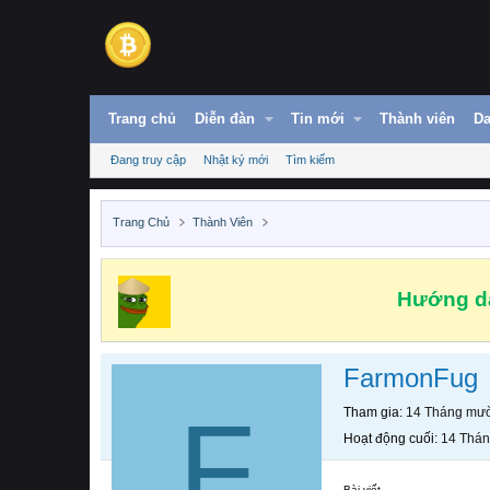
Trang chủ
Diễn đàn
Tin mới
Thành viên
Da
Đang truy cập
Nhật ký mới
Tìm kiếm
Trang Chủ
Thành Viên
Hướng dẫ
FarmonFug
F
Tham gia
14 Tháng mườ
Hoạt động cuối
14 Thán
Bài viết