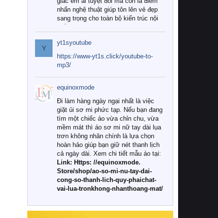
giác êm ái tuyệt đối mà còn là điểm
nhấn nghệ thuật giúp tôn lên vẻ đẹp
sang trọng cho toàn bộ kiến trúc nội
thất.
yt1syoutube
Tuy nhiên, giữa thị trường đa dạng
Y
với vô vàn thương hiệu và mẫu mã
https://www-yt1s.click/youtube-to-
như hiện nay, làm thế nào để chọn
mp3/
được những bộ chăn ga gối đệm cao
cấp thực sự chất lượng, phù hợp với
equinoxmode
khí hậu và nhu cầu sử dụng của gia
đình? Hãy cùng chúng tôi đi tìm lời
Đi làm hàng ngày ngại nhất là việc
giải đáp chi tiết qua bài viết dưới đây.
giặt ủi sơ mi phức tạp. Nếu bạn đang
tìm một chiếc áo vừa chỉn chu, vừa
1. Tại sao các gia đình hiện đại lại ưa
mềm mát thì áo sơ mi nữ tay dài lụa
chuộng chăn ga gối đệm cao cấp?
trơn không nhăn chính là lựa chọn
hoàn hảo giúp bạn giữ nét thanh lịch
Khác với các dòng sản phẩm thông
cả ngày dài. Xem chi tiết mẫu áo tại:
thường, những bộ chăn ga gối đệm
Link: Https: //equinoxmode.
cao cấp trải qua quy trình sản xuất
Store/shop/ao-so-mi-nu-tay-dai-
nghiêm ngặt từ khâu chọn lọc nguyên
cong-so-thanh-lich-quy-phaichat-
liệu tự nhiên đến công nghệ dệt
vai-lua-tronkhong-nhanthoang-mat/
nhuộm hiện đại không chứa hóa chất
độc hại. Khi sử dụng dòng sản phẩm
này, bạn sẽ cảm nhận rõ rệt sự khác