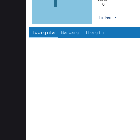
0
Tìm kiếm
Tường nhà
Bài đăng
Thông tin