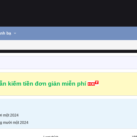
nh bạ
n kiếm tiền đơn giản miễn phí
i một 2024
g mười một 2024
Lượt thích
VN