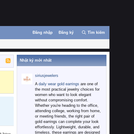
Đăng nhập
Đăng ký
Tìm kiếm
Nhật ký mới nhất
siriusjewelers
Binance
MEXC
A
daily wear gold earrings
are one of
the most practical jewelry choices for
women who want to look elegant
without compromising comfort.
Whether you're heading to the office,
attending college, working from home,
or meeting friends, the right pair of
gold earrings can complete your look
effortlessly. Lightweight, durable, and
timeless, these earrings are designed
B Token