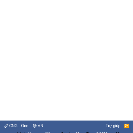
CNG - One
VN
Trợ giúp
R
S