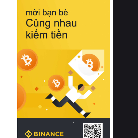
biệt từ bề mặt vải mềm mịn, khả năng
thoáng khí tuyệt vời cho đến độ đàn
hồi chuẩn xác của phần đệm nâng đỡ
cột sống.
Bên cạnh đó, việc lựa chọn các dòng
sản phẩm đạt chuẩn chất lượng quốc
tế còn giúp ngăn ngừa tình trạng kích
ứng da, hạn chế sự phát triển của vi
khuẩn và nấm mốc trong điều kiện
thời tiết nóng ẩm. Bạn có thể tìm hiểu
thêm các nghiên cứu khoa học về tác
động của giấc ngủ và môi trường
phòng ngủ đối với sức khỏe con
người tại Sleep Foundation (External
Link) để có cái nhìn toàn diện hơn.
2. Các tiêu chí vàng khi lựa chọn
chăn ga gối đệm cao cấp cho phòng
ngủ
Để sở hữu một bộ chăn ga gối đệm
cao cấp hoàn hảo cả về thẩm mỹ lẫn
công năng, người tiêu dùng cần cân
nhắc kỹ lưỡng các tiêu chí quan trọng