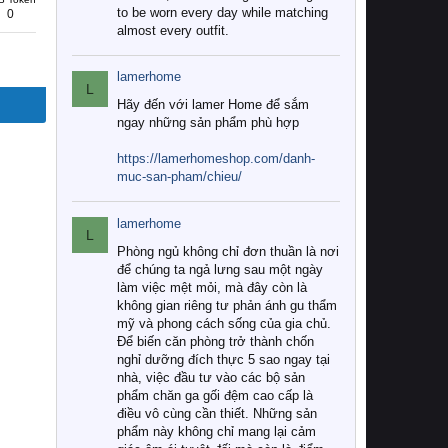
to be worn every day while matching
0
almost every outfit.
lamerhome
L
Hãy đến với lamer Home để sắm
ngay những sản phẩm phù hợp
https://lamerhomeshop.com/danh-
muc-san-pham/chieu/
lamerhome
L
Phòng ngủ không chỉ đơn thuần là nơi
để chúng ta ngả lưng sau một ngày
làm việc mệt mỏi, mà đây còn là
không gian riêng tư phản ánh gu thẩm
mỹ và phong cách sống của gia chủ.
Để biến căn phòng trở thành chốn
nghỉ dưỡng đích thực 5 sao ngay tại
nhà, việc đầu tư vào các bộ sản
phẩm chăn ga gối đệm cao cấp là
điều vô cùng cần thiết. Những sản
phẩm này không chỉ mang lại cảm