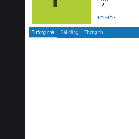
0
Tìm kiếm
Tường nhà
Bài đăng
Thông tin