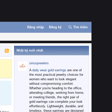
Đăng nhập
Đăng ký
Tìm kiếm
Nhật ký mới nhất
siriusjewelers
Binance
MEXC
A
daily wear gold earrings
are one of
the most practical jewelry choices for
women who want to look elegant
without compromising comfort.
Whether you're heading to the office,
attending college, working from home,
or meeting friends, the right pair of
gold earrings can complete your look
effortlessly. Lightweight, durable, and
timeless, these earrings are designed
B Token