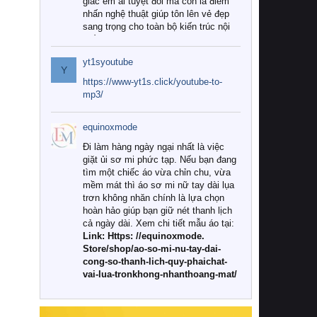
giác êm ái tuyệt đối mà còn là điểm
nhấn nghệ thuật giúp tôn lên vẻ đẹp
sang trọng cho toàn bộ kiến trúc nội
thất.
yt1syoutube
Tuy nhiên, giữa thị trường đa dạng
Y
với vô vàn thương hiệu và mẫu mã
https://www-yt1s.click/youtube-to-
như hiện nay, làm thế nào để chọn
mp3/
được những bộ chăn ga gối đệm cao
cấp thực sự chất lượng, phù hợp với
equinoxmode
khí hậu và nhu cầu sử dụng của gia
đình? Hãy cùng chúng tôi đi tìm lời
Đi làm hàng ngày ngại nhất là việc
giải đáp chi tiết qua bài viết dưới đây.
giặt ủi sơ mi phức tạp. Nếu bạn đang
tìm một chiếc áo vừa chỉn chu, vừa
1. Tại sao các gia đình hiện đại lại ưa
mềm mát thì áo sơ mi nữ tay dài lụa
chuộng chăn ga gối đệm cao cấp?
trơn không nhăn chính là lựa chọn
hoàn hảo giúp bạn giữ nét thanh lịch
Khác với các dòng sản phẩm thông
cả ngày dài. Xem chi tiết mẫu áo tại:
thường, những bộ chăn ga gối đệm
Link: Https: //equinoxmode.
cao cấp trải qua quy trình sản xuất
Store/shop/ao-so-mi-nu-tay-dai-
nghiêm ngặt từ khâu chọn lọc nguyên
cong-so-thanh-lich-quy-phaichat-
liệu tự nhiên đến công nghệ dệt
vai-lua-tronkhong-nhanthoang-mat/
nhuộm hiện đại không chứa hóa chất
độc hại. Khi sử dụng dòng sản phẩm
này, bạn sẽ cảm nhận rõ rệt sự khác