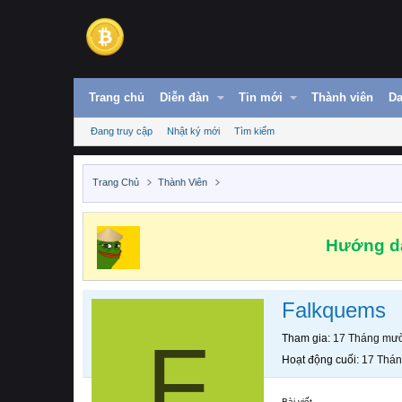
Trang chủ
Diễn đàn
Tin mới
Thành viên
Da
Đang truy cập
Nhật ký mới
Tìm kiếm
Trang Chủ
Thành Viên
Hướng dẫ
Falkquems
F
Tham gia
17 Tháng mườ
Hoạt động cuối
17 Thán
Bài viết