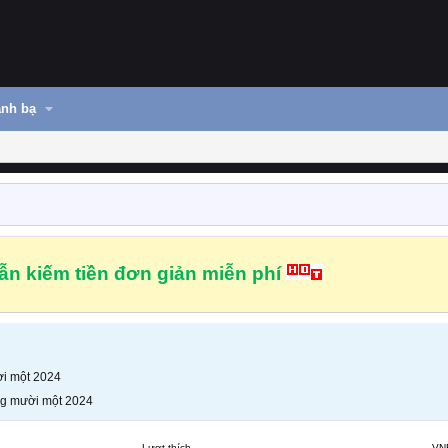
nh bạ
n kiếm tiền đơn giản miễn phí
i một 2024
g mười một 2024
Lượt thích
VN