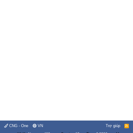
CNG - One
VN
Trợ giúp
R
S