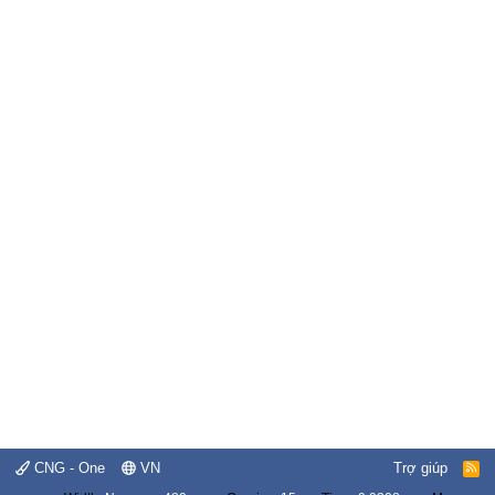
CNG - One
VN
Trợ giúp
R
S