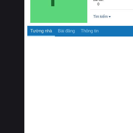
0
Tìm kiếm
Tường nhà
Bài đăng
Thông tin