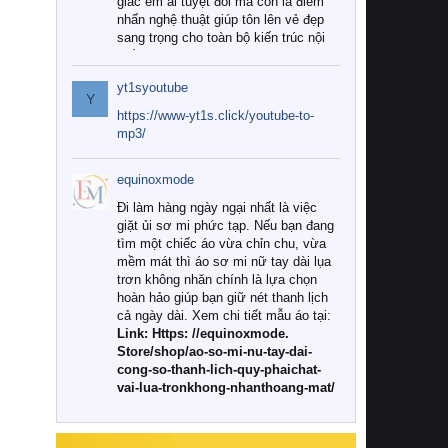
giác êm ái tuyệt đối mà còn là điểm
nhấn nghệ thuật giúp tôn lên vẻ đẹp
sang trọng cho toàn bộ kiến trúc nội
thất.
yt1syoutube
Tuy nhiên, giữa thị trường đa dạng
Y
với vô vàn thương hiệu và mẫu mã
https://www-yt1s.click/youtube-to-
như hiện nay, làm thế nào để chọn
mp3/
được những bộ chăn ga gối đệm cao
cấp thực sự chất lượng, phù hợp với
equinoxmode
khí hậu và nhu cầu sử dụng của gia
đình? Hãy cùng chúng tôi đi tìm lời
Đi làm hàng ngày ngại nhất là việc
giải đáp chi tiết qua bài viết dưới đây.
giặt ủi sơ mi phức tạp. Nếu bạn đang
tìm một chiếc áo vừa chỉn chu, vừa
1. Tại sao các gia đình hiện đại lại ưa
mềm mát thì áo sơ mi nữ tay dài lụa
chuộng chăn ga gối đệm cao cấp?
trơn không nhăn chính là lựa chọn
hoàn hảo giúp bạn giữ nét thanh lịch
Khác với các dòng sản phẩm thông
cả ngày dài. Xem chi tiết mẫu áo tại:
thường, những bộ chăn ga gối đệm
Link: Https: //equinoxmode.
cao cấp trải qua quy trình sản xuất
Store/shop/ao-so-mi-nu-tay-dai-
nghiêm ngặt từ khâu chọn lọc nguyên
cong-so-thanh-lich-quy-phaichat-
liệu tự nhiên đến công nghệ dệt
vai-lua-tronkhong-nhanthoang-mat/
nhuộm hiện đại không chứa hóa chất
độc hại. Khi sử dụng dòng sản phẩm
này, bạn sẽ cảm nhận rõ rệt sự khác