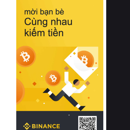
biệt từ bề mặt vải mềm mịn, khả năng
thoáng khí tuyệt vời cho đến độ đàn
hồi chuẩn xác của phần đệm nâng đỡ
cột sống.
Bên cạnh đó, việc lựa chọn các dòng
sản phẩm đạt chuẩn chất lượng quốc
tế còn giúp ngăn ngừa tình trạng kích
ứng da, hạn chế sự phát triển của vi
khuẩn và nấm mốc trong điều kiện
thời tiết nóng ẩm. Bạn có thể tìm hiểu
thêm các nghiên cứu khoa học về tác
động của giấc ngủ và môi trường
phòng ngủ đối với sức khỏe con
người tại Sleep Foundation (External
Link) để có cái nhìn toàn diện hơn.
2. Các tiêu chí vàng khi lựa chọn
chăn ga gối đệm cao cấp cho phòng
ngủ
Để sở hữu một bộ chăn ga gối đệm
cao cấp hoàn hảo cả về thẩm mỹ lẫn
công năng, người tiêu dùng cần cân
nhắc kỹ lưỡng các tiêu chí quan trọng