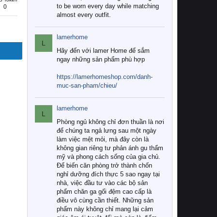
to be worn every day while matching
0
almost every outfit.
lamerhome
L
Hãy đến với lamer Home để sắm
ngay những sản phẩm phù hợp
https://lamerhomeshop.com/danh-
muc-san-pham/chieu/
lamerhome
L
Phòng ngủ không chỉ đơn thuần là nơi
để chúng ta ngả lưng sau một ngày
làm việc mệt mỏi, mà đây còn là
không gian riêng tư phản ánh gu thẩm
mỹ và phong cách sống của gia chủ.
Để biến căn phòng trở thành chốn
nghỉ dưỡng đích thực 5 sao ngay tại
nhà, việc đầu tư vào các bộ sản
phẩm chăn ga gối đệm cao cấp là
điều vô cùng cần thiết. Những sản
phẩm này không chỉ mang lại cảm