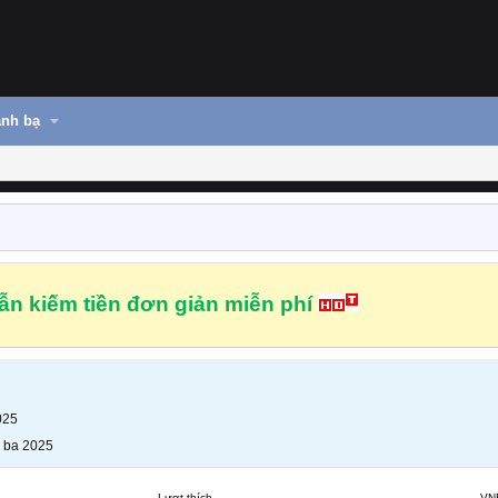
nh bạ
n kiếm tiền đơn giản miễn phí
025
 ba 2025
Lượt thích
VN