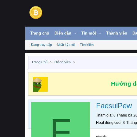
Trang chủ
Diễn đàn
Tin mới
Thành viên
Da
Đang truy cập
Nhật ký mới
Tìm kiếm
Trang Chủ
Thành Viên
Hướng dẫ
FaesulPew
F
Tham gia
6 Tháng ba 2
Hoạt động cuối
6 Tháng
Bài viết