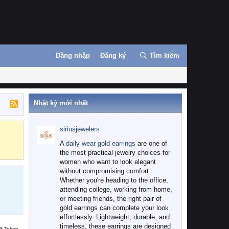
Đăng nhập
Đăng ký
Tìm kiếm
Nhật ký mới nhất
siriusjewelers
Binance
MEXC
A
daily wear gold earrings
are one of
the most practical jewelry choices for
women who want to look elegant
without compromising comfort.
Whether you're heading to the office,
attending college, working from home,
or meeting friends, the right pair of
gold earrings can complete your look
effortlessly. Lightweight, durable, and
timeless, these earrings are designed
B Token