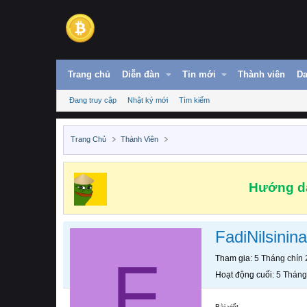
Trang chủ
Diễn đàn
Tin mới
Thành viên
Da
Đang truy cập
Nhật ký mới
Tìm kiếm
Trang Chủ
Thành Viên
Hướng dẫ
FadiNilsinina
F
Tham gia
5 Tháng chín
Hoạt động cuối
5 Tháng
Bài viết