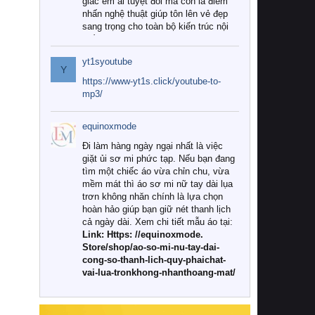
giác êm ái tuyệt đối mà còn là điểm
nhấn nghệ thuật giúp tôn lên vẻ đẹp
sang trọng cho toàn bộ kiến trúc nội
thất.
yt1syoutube
Tuy nhiên, giữa thị trường đa dạng
Y
với vô vàn thương hiệu và mẫu mã
https://www-yt1s.click/youtube-to-
như hiện nay, làm thế nào để chọn
mp3/
được những bộ chăn ga gối đệm cao
cấp thực sự chất lượng, phù hợp với
equinoxmode
khí hậu và nhu cầu sử dụng của gia
đình? Hãy cùng chúng tôi đi tìm lời
Đi làm hàng ngày ngại nhất là việc
giải đáp chi tiết qua bài viết dưới đây.
giặt ủi sơ mi phức tạp. Nếu bạn đang
tìm một chiếc áo vừa chỉn chu, vừa
1. Tại sao các gia đình hiện đại lại ưa
mềm mát thì áo sơ mi nữ tay dài lụa
chuộng chăn ga gối đệm cao cấp?
trơn không nhăn chính là lựa chọn
hoàn hảo giúp bạn giữ nét thanh lịch
Khác với các dòng sản phẩm thông
cả ngày dài. Xem chi tiết mẫu áo tại:
thường, những bộ chăn ga gối đệm
Link: Https: //equinoxmode.
cao cấp trải qua quy trình sản xuất
Store/shop/ao-so-mi-nu-tay-dai-
nghiêm ngặt từ khâu chọn lọc nguyên
cong-so-thanh-lich-quy-phaichat-
liệu tự nhiên đến công nghệ dệt
vai-lua-tronkhong-nhanthoang-mat/
nhuộm hiện đại không chứa hóa chất
độc hại. Khi sử dụng dòng sản phẩm
này, bạn sẽ cảm nhận rõ rệt sự khác