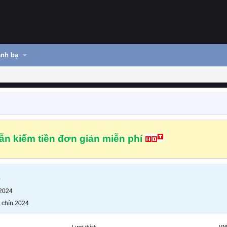
nh bạ
n kiếm tiền đơn giản miễn phí
 2024
 chín 2024
Lượt thích
VN