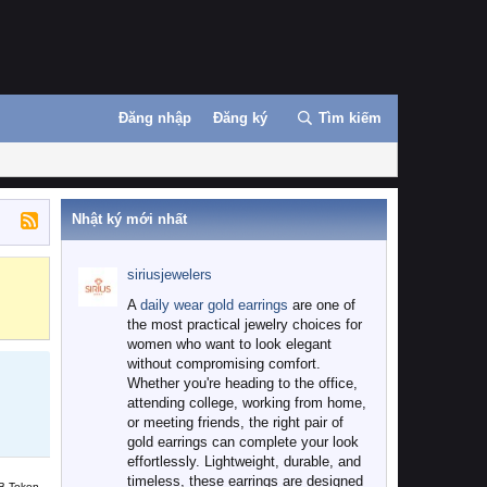
Đăng nhập
Đăng ký
Tìm kiếm
Nhật ký mới nhất
siriusjewelers
Binance
MEXC
A
daily wear gold earrings
are one of
the most practical jewelry choices for
women who want to look elegant
without compromising comfort.
Whether you're heading to the office,
attending college, working from home,
or meeting friends, the right pair of
gold earrings can complete your look
effortlessly. Lightweight, durable, and
timeless, these earrings are designed
B Token