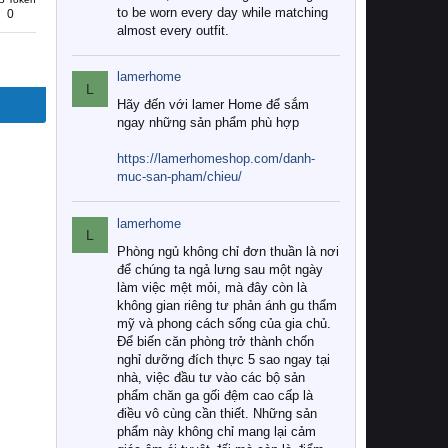
to be worn every day while matching
0
almost every outfit.
lamerhome
L
Hãy đến với lamer Home để sắm
ngay những sản phẩm phù hợp
https://lamerhomeshop.com/danh-
muc-san-pham/chieu/
lamerhome
L
Phòng ngủ không chỉ đơn thuần là nơi
để chúng ta ngả lưng sau một ngày
làm việc mệt mỏi, mà đây còn là
không gian riêng tư phản ánh gu thẩm
mỹ và phong cách sống của gia chủ.
Để biến căn phòng trở thành chốn
nghỉ dưỡng đích thực 5 sao ngay tại
nhà, việc đầu tư vào các bộ sản
phẩm chăn ga gối đệm cao cấp là
điều vô cùng cần thiết. Những sản
phẩm này không chỉ mang lại cảm