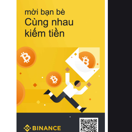
biệt từ bề mặt vải mềm mịn, khả năng
thoáng khí tuyệt vời cho đến độ đàn
hồi chuẩn xác của phần đệm nâng đỡ
cột sống.
Bên cạnh đó, việc lựa chọn các dòng
sản phẩm đạt chuẩn chất lượng quốc
tế còn giúp ngăn ngừa tình trạng kích
ứng da, hạn chế sự phát triển của vi
khuẩn và nấm mốc trong điều kiện
thời tiết nóng ẩm. Bạn có thể tìm hiểu
thêm các nghiên cứu khoa học về tác
động của giấc ngủ và môi trường
phòng ngủ đối với sức khỏe con
người tại Sleep Foundation (External
Link) để có cái nhìn toàn diện hơn.
2. Các tiêu chí vàng khi lựa chọn
chăn ga gối đệm cao cấp cho phòng
ngủ
Để sở hữu một bộ chăn ga gối đệm
cao cấp hoàn hảo cả về thẩm mỹ lẫn
công năng, người tiêu dùng cần cân
nhắc kỹ lưỡng các tiêu chí quan trọng