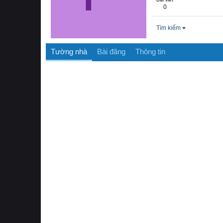
0
Tìm kiếm
Tường nhà
Bài đăng
Thông tin