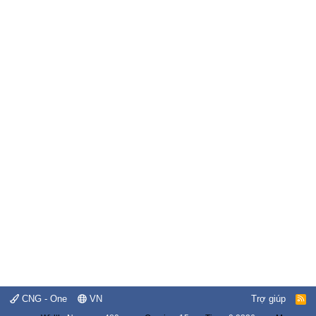
CNG - One
VN
Trợ giúp
R
S