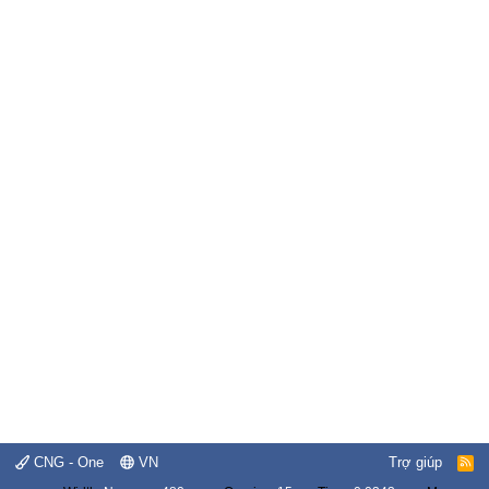
CNG - One
VN
Trợ giúp
R
S