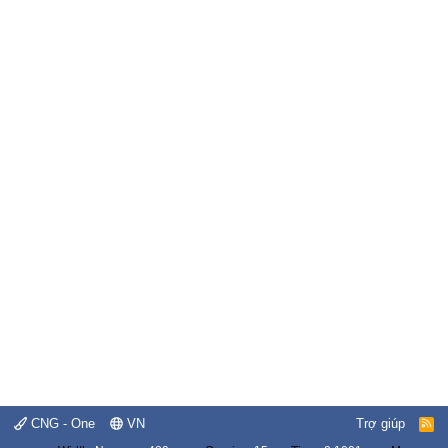
CNG - One
VN
Trợ giúp
R
S