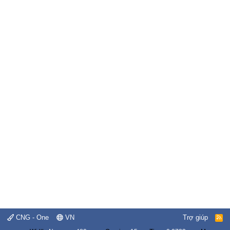
CNG - One
VN
Trợ giúp
R
S