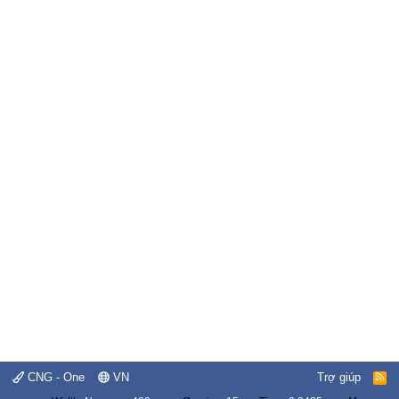
CNG - One
VN
Trợ giúp
R
S