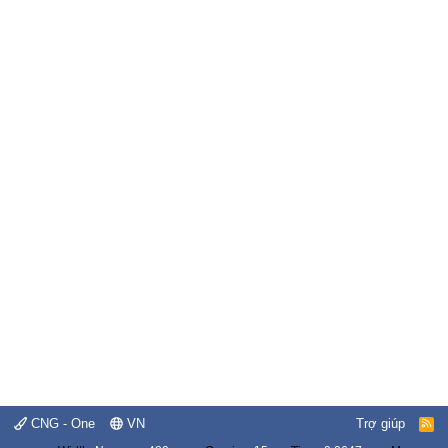
CNG - One
VN
Trợ giúp
R
S