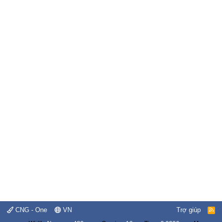
CNG - One
VN
Trợ giúp
R
S