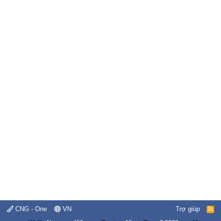
CNG - One
VN
Trợ giúp
R
S