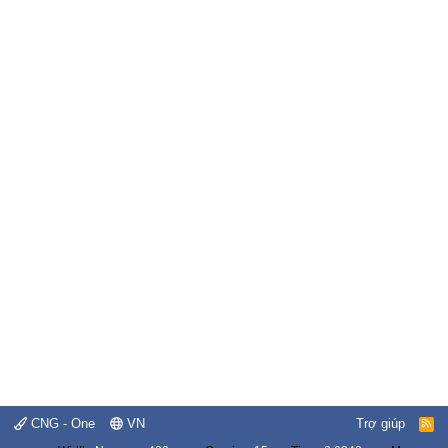
CNG - One
VN
Trợ giúp
R
S