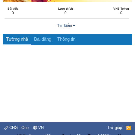
Bài viết
Lượt thích
VNB Token
0
0
0
Tìm kiếm
Tường nhà
Bài đăng
Thông tin
CNG - One
VN
Trợ giúp
R
S