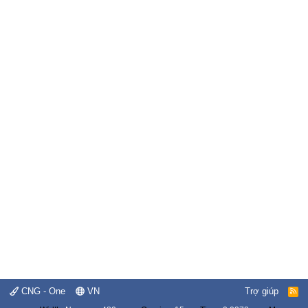
CNG - One
VN
Trợ giúp
R
S