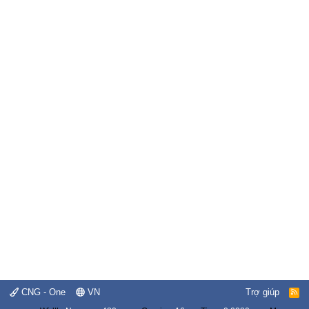
CNG - One
VN
Trợ giúp
R
S