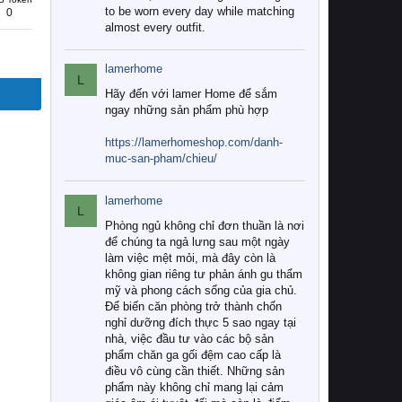
to be worn every day while matching
0
almost every outfit.
lamerhome
L
Hãy đến với lamer Home để sắm
ngay những sản phẩm phù hợp
https://lamerhomeshop.com/danh-
muc-san-pham/chieu/
lamerhome
L
Phòng ngủ không chỉ đơn thuần là nơi
để chúng ta ngả lưng sau một ngày
làm việc mệt mỏi, mà đây còn là
không gian riêng tư phản ánh gu thẩm
mỹ và phong cách sống của gia chủ.
Để biến căn phòng trở thành chốn
nghỉ dưỡng đích thực 5 sao ngay tại
nhà, việc đầu tư vào các bộ sản
phẩm chăn ga gối đệm cao cấp là
điều vô cùng cần thiết. Những sản
phẩm này không chỉ mang lại cảm