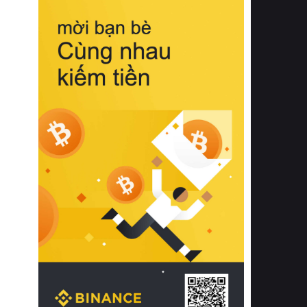
biệt từ bề mặt vải mềm mịn, khả năng
thoáng khí tuyệt vời cho đến độ đàn
hồi chuẩn xác của phần đệm nâng đỡ
cột sống.
Bên cạnh đó, việc lựa chọn các dòng
sản phẩm đạt chuẩn chất lượng quốc
tế còn giúp ngăn ngừa tình trạng kích
ứng da, hạn chế sự phát triển của vi
khuẩn và nấm mốc trong điều kiện
thời tiết nóng ẩm. Bạn có thể tìm hiểu
thêm các nghiên cứu khoa học về tác
động của giấc ngủ và môi trường
phòng ngủ đối với sức khỏe con
người tại Sleep Foundation (External
Link) để có cái nhìn toàn diện hơn.
2. Các tiêu chí vàng khi lựa chọn
chăn ga gối đệm cao cấp cho phòng
ngủ
Để sở hữu một bộ chăn ga gối đệm
cao cấp hoàn hảo cả về thẩm mỹ lẫn
công năng, người tiêu dùng cần cân
nhắc kỹ lưỡng các tiêu chí quan trọng