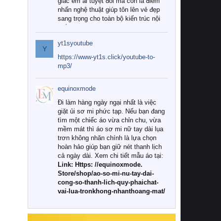
giác êm ái tuyệt đối mà còn là điểm
nhấn nghệ thuật giúp tôn lên vẻ đẹp
sang trọng cho toàn bộ kiến trúc nội
thất.
yt1syoutube
Tuy nhiên, giữa thị trường đa dạng
Y
với vô vàn thương hiệu và mẫu mã
https://www-yt1s.click/youtube-to-
như hiện nay, làm thế nào để chọn
mp3/
được những bộ chăn ga gối đệm cao
cấp thực sự chất lượng, phù hợp với
equinoxmode
khí hậu và nhu cầu sử dụng của gia
đình? Hãy cùng chúng tôi đi tìm lời
Đi làm hàng ngày ngại nhất là việc
giải đáp chi tiết qua bài viết dưới đây.
giặt ủi sơ mi phức tạp. Nếu bạn đang
tìm một chiếc áo vừa chỉn chu, vừa
1. Tại sao các gia đình hiện đại lại ưa
mềm mát thì áo sơ mi nữ tay dài lụa
chuộng chăn ga gối đệm cao cấp?
trơn không nhăn chính là lựa chọn
hoàn hảo giúp bạn giữ nét thanh lịch
Khác với các dòng sản phẩm thông
cả ngày dài. Xem chi tiết mẫu áo tại:
thường, những bộ chăn ga gối đệm
Link: Https: //equinoxmode.
cao cấp trải qua quy trình sản xuất
Store/shop/ao-so-mi-nu-tay-dai-
nghiêm ngặt từ khâu chọn lọc nguyên
cong-so-thanh-lich-quy-phaichat-
liệu tự nhiên đến công nghệ dệt
vai-lua-tronkhong-nhanthoang-mat/
nhuộm hiện đại không chứa hóa chất
độc hại. Khi sử dụng dòng sản phẩm
này, bạn sẽ cảm nhận rõ rệt sự khác