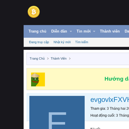
Trang chủ
Diễn đàn
Tin mới
Thành viên
Da
Đang truy cập
Nhật ký mới
Tìm kiếm
Trang Chủ
Thành Viên
Hướng dẫ
evgovlxFXV
E
Tham gia
3 Tháng hai 
Hoạt động cuối
3 Tháng
Bài viết