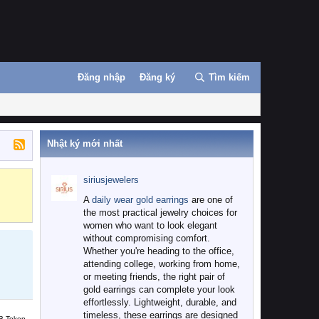
Đăng nhập
Đăng ký
Tìm kiếm
Nhật ký mới nhất
siriusjewelers
Binance
MEXC
A
daily wear gold earrings
are one of
the most practical jewelry choices for
women who want to look elegant
without compromising comfort.
Whether you're heading to the office,
attending college, working from home,
or meeting friends, the right pair of
gold earrings can complete your look
effortlessly. Lightweight, durable, and
timeless, these earrings are designed
B Token