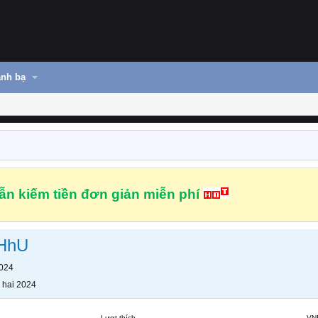
nh bạ
n kiếm tiền đơn giản miễn phí
HhU
2024
 hai 2024
Lượt thích
VN