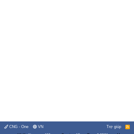
CNG - One
VN
Trợ giúp
R
S