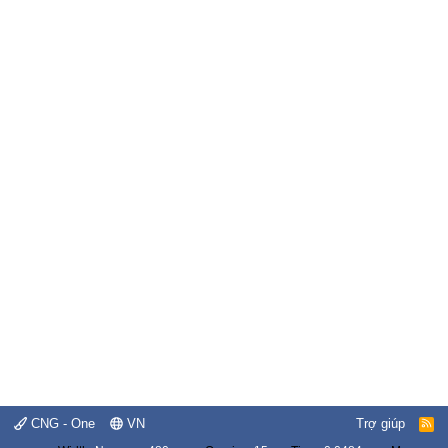
CNG - One
VN
Trợ giúp
R
S