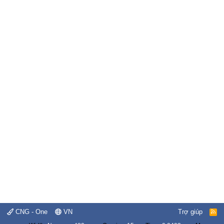
CNG - One
VN
Trợ giúp
R
S