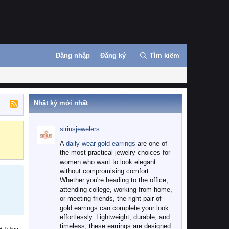
Đăng nhập
Đăng ký
Tìm kiếm
Nhật ký mới nhất
siriusjewelers
Binance
MEXC
A
daily wear gold earrings
are one of
the most practical jewelry choices for
women who want to look elegant
without compromising comfort.
Whether you're heading to the office,
attending college, working from home,
or meeting friends, the right pair of
gold earrings can complete your look
effortlessly. Lightweight, durable, and
timeless, these earrings are designed
B Token