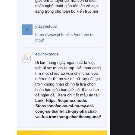
giác êm ái tuyệt đối mà còn là điểm
nhấn nghệ thuật giúp tôn lên vẻ đẹp
sang trọng cho toàn bộ kiến trúc nội
thất.
yt1syoutube
Tuy nhiên, giữa thị trường đa dạng
Y
với vô vàn thương hiệu và mẫu mã
https://www-yt1s.click/youtube-to-
như hiện nay, làm thế nào để chọn
mp3/
được những bộ chăn ga gối đệm cao
cấp thực sự chất lượng, phù hợp với
equinoxmode
khí hậu và nhu cầu sử dụng của gia
đình? Hãy cùng chúng tôi đi tìm lời
Đi làm hàng ngày ngại nhất là việc
giải đáp chi tiết qua bài viết dưới đây.
giặt ủi sơ mi phức tạp. Nếu bạn đang
tìm một chiếc áo vừa chỉn chu, vừa
1. Tại sao các gia đình hiện đại lại ưa
mềm mát thì áo sơ mi nữ tay dài lụa
chuộng chăn ga gối đệm cao cấp?
trơn không nhăn chính là lựa chọn
hoàn hảo giúp bạn giữ nét thanh lịch
Khác với các dòng sản phẩm thông
cả ngày dài. Xem chi tiết mẫu áo tại:
thường, những bộ chăn ga gối đệm
Link: Https: //equinoxmode.
cao cấp trải qua quy trình sản xuất
Store/shop/ao-so-mi-nu-tay-dai-
nghiêm ngặt từ khâu chọn lọc nguyên
cong-so-thanh-lich-quy-phaichat-
liệu tự nhiên đến công nghệ dệt
vai-lua-tronkhong-nhanthoang-mat/
nhuộm hiện đại không chứa hóa chất
độc hại. Khi sử dụng dòng sản phẩm
này, bạn sẽ cảm nhận rõ rệt sự khác