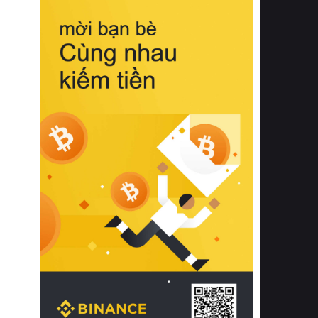
biệt từ bề mặt vải mềm mịn, khả năng
thoáng khí tuyệt vời cho đến độ đàn
hồi chuẩn xác của phần đệm nâng đỡ
cột sống.
Bên cạnh đó, việc lựa chọn các dòng
sản phẩm đạt chuẩn chất lượng quốc
tế còn giúp ngăn ngừa tình trạng kích
ứng da, hạn chế sự phát triển của vi
khuẩn và nấm mốc trong điều kiện
thời tiết nóng ẩm. Bạn có thể tìm hiểu
thêm các nghiên cứu khoa học về tác
động của giấc ngủ và môi trường
phòng ngủ đối với sức khỏe con
người tại Sleep Foundation (External
Link) để có cái nhìn toàn diện hơn.
2. Các tiêu chí vàng khi lựa chọn
chăn ga gối đệm cao cấp cho phòng
ngủ
Để sở hữu một bộ chăn ga gối đệm
cao cấp hoàn hảo cả về thẩm mỹ lẫn
công năng, người tiêu dùng cần cân
nhắc kỹ lưỡng các tiêu chí quan trọng