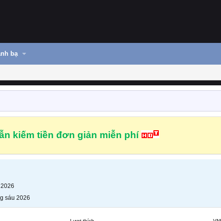
nh bạ
n kiếm tiền đơn giản miễn phí
 2026
g sáu 2026
Lượt thích
VN