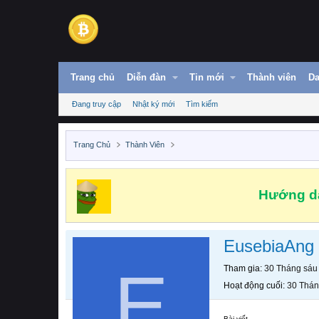
Trang chủ
Diễn đàn
Tin mới
Thành viên
Da
Đang truy cập
Nhật ký mới
Tìm kiếm
Trang Chủ
Thành Viên
Hướng dẫ
EusebiaAng
E
Tham gia
30 Tháng sáu
Hoạt động cuối
30 Thán
Bài viết