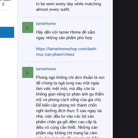
to be worn every day while matching
0
almost every outfit.
lamerhome
L
Hãy đến với lamer Home để sắm
ngay những sản phẩm phù hợp
https://lamerhomeshop.com/danh-
muc-san-pham/chieu/
lamerhome
L
Phòng ngủ không chỉ đơn thuần là nơi
để chúng ta ngả lưng sau một ngày
làm việc mệt mỏi, mà đây còn là
không gian riêng tư phản ánh gu thẩm
mỹ và phong cách sống của gia chủ.
Để biến căn phòng trở thành chốn
nghỉ dưỡng đích thực 5 sao ngay tại
nhà, việc đầu tư vào các bộ sản
phẩm chăn ga gối đệm cao cấp là
điều vô cùng cần thiết. Những sản
phẩm này không chỉ mang lại cảm