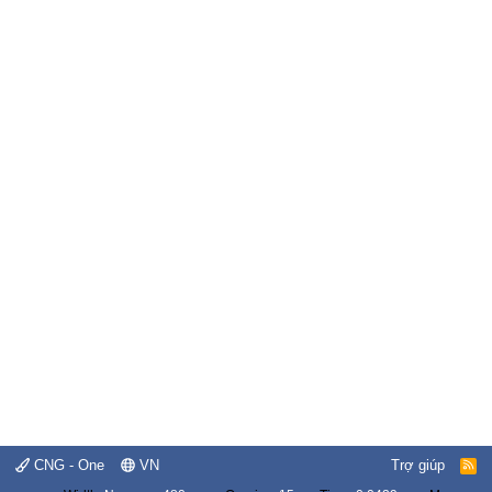
CNG - One
VN
Trợ giúp
R
S