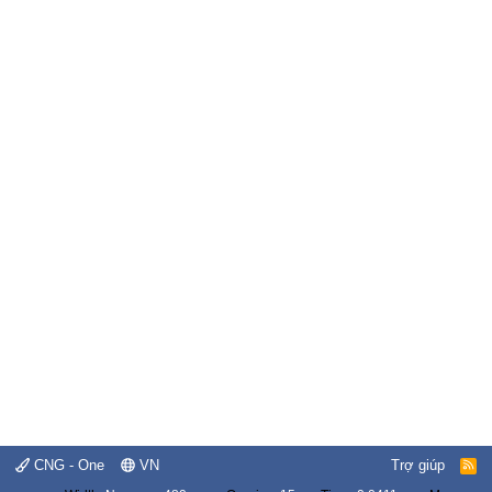
CNG - One
VN
Trợ giúp
R
S