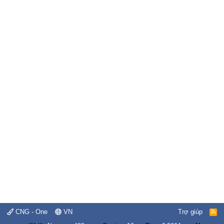
CNG - One
VN
Trợ giúp
R
S