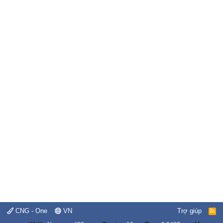
CNG - One
VN
Trợ giúp
R
S