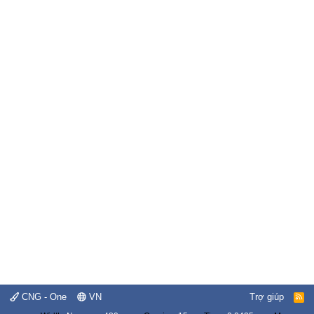
CNG - One
VN
Trợ giúp
R
S