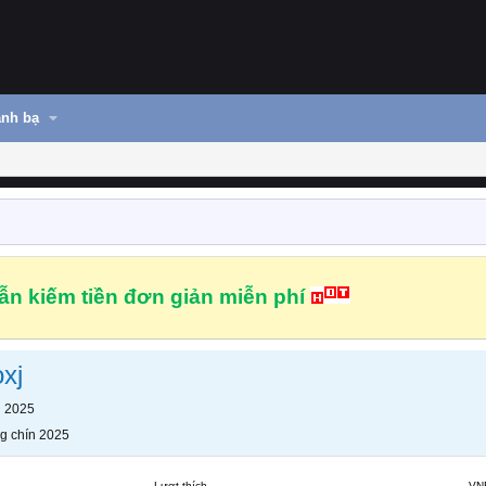
nh bạ
n kiếm tiền đơn giản miễn phí
xj
n 2025
g chín 2025
Lượt thích
VN