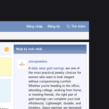
Đăng nhập
Đăng ký
Tìm kiếm
Nhật ký mới nhất
siriusjewelers
Binance
MEXC
A
daily wear gold earrings
are one of
the most practical jewelry choices for
women who want to look elegant
without compromising comfort.
Whether you're heading to the office,
attending college, working from home,
or meeting friends, the right pair of
gold earrings can complete your look
effortlessly. Lightweight, durable, and
timeless, these earrings are designed
B Token