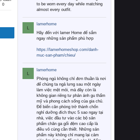
to be worn every day while matching
0
almost every outfit.
lamerhome
L
Hãy đến với lamer Home để sắm
ngay những sản phẩm phù hợp
https://lamerhomeshop.com/danh-
muc-san-pham/chieu/
lamerhome
L
Phòng ngủ không chỉ đơn thuần là nơi
để chúng ta ngả lưng sau một ngày
làm việc mệt mỏi, mà đây còn là
không gian riêng tư phản ánh gu thẩm
mỹ và phong cách sống của gia chủ.
Để biến căn phòng trở thành chốn
nghỉ dưỡng đích thực 5 sao ngay tại
nhà, việc đầu tư vào các bộ sản
phẩm chăn ga gối đệm cao cấp là
điều vô cùng cần thiết. Những sản
phẩm này không chỉ mang lại cảm