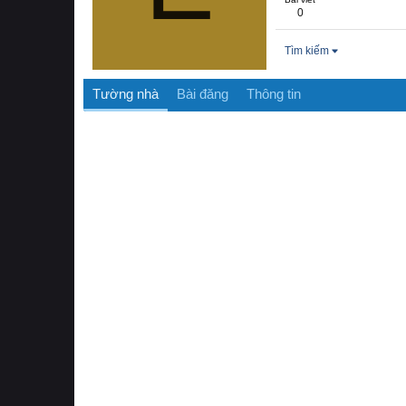
0
Tìm kiếm
Tường nhà
Bài đăng
Thông tin