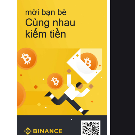
biệt từ bề mặt vải mềm mịn, khả năng
thoáng khí tuyệt vời cho đến độ đàn
hồi chuẩn xác của phần đệm nâng đỡ
cột sống.
Bên cạnh đó, việc lựa chọn các dòng
sản phẩm đạt chuẩn chất lượng quốc
tế còn giúp ngăn ngừa tình trạng kích
ứng da, hạn chế sự phát triển của vi
khuẩn và nấm mốc trong điều kiện
thời tiết nóng ẩm. Bạn có thể tìm hiểu
thêm các nghiên cứu khoa học về tác
động của giấc ngủ và môi trường
phòng ngủ đối với sức khỏe con
người tại Sleep Foundation (External
Link) để có cái nhìn toàn diện hơn.
2. Các tiêu chí vàng khi lựa chọn
chăn ga gối đệm cao cấp cho phòng
ngủ
Để sở hữu một bộ chăn ga gối đệm
cao cấp hoàn hảo cả về thẩm mỹ lẫn
công năng, người tiêu dùng cần cân
nhắc kỹ lưỡng các tiêu chí quan trọng