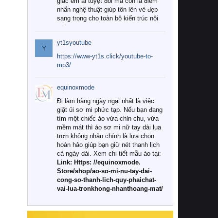
giác êm ái tuyệt đối mà còn là điểm
nhấn nghệ thuật giúp tôn lên vẻ đẹp
sang trọng cho toàn bộ kiến trúc nội
thất.
yt1syoutube
Tuy nhiên, giữa thị trường đa dạng
Y
với vô vàn thương hiệu và mẫu mã
https://www-yt1s.click/youtube-to-
như hiện nay, làm thế nào để chọn
mp3/
được những bộ chăn ga gối đệm cao
cấp thực sự chất lượng, phù hợp với
equinoxmode
khí hậu và nhu cầu sử dụng của gia
đình? Hãy cùng chúng tôi đi tìm lời
Đi làm hàng ngày ngại nhất là việc
giải đáp chi tiết qua bài viết dưới đây.
giặt ủi sơ mi phức tạp. Nếu bạn đang
tìm một chiếc áo vừa chỉn chu, vừa
1. Tại sao các gia đình hiện đại lại ưa
mềm mát thì áo sơ mi nữ tay dài lụa
chuộng chăn ga gối đệm cao cấp?
trơn không nhăn chính là lựa chọn
hoàn hảo giúp bạn giữ nét thanh lịch
Khác với các dòng sản phẩm thông
cả ngày dài. Xem chi tiết mẫu áo tại:
thường, những bộ chăn ga gối đệm
Link: Https: //equinoxmode.
cao cấp trải qua quy trình sản xuất
Store/shop/ao-so-mi-nu-tay-dai-
nghiêm ngặt từ khâu chọn lọc nguyên
cong-so-thanh-lich-quy-phaichat-
liệu tự nhiên đến công nghệ dệt
vai-lua-tronkhong-nhanthoang-mat/
nhuộm hiện đại không chứa hóa chất
độc hại. Khi sử dụng dòng sản phẩm
này, bạn sẽ cảm nhận rõ rệt sự khác