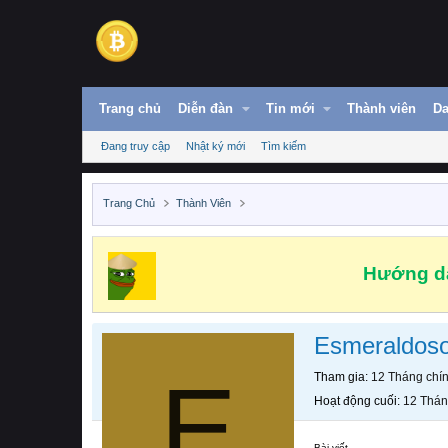
Trang chủ
Diễn đàn
Tin mới
Thành viên
Da
Đang truy cập
Nhật ký mới
Tìm kiếm
Trang Chủ
Thành Viên
Hướng dẫ
Esmeraldoso
E
Tham gia
12 Tháng chí
Hoạt động cuối
12 Thán
Bài viết