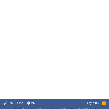
CNG - One
VN
Trợ giúp
R
S