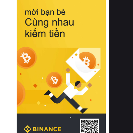
biệt từ bề mặt vải mềm mịn, khả năng
thoáng khí tuyệt vời cho đến độ đàn
hồi chuẩn xác của phần đệm nâng đỡ
cột sống.
Bên cạnh đó, việc lựa chọn các dòng
sản phẩm đạt chuẩn chất lượng quốc
tế còn giúp ngăn ngừa tình trạng kích
ứng da, hạn chế sự phát triển của vi
khuẩn và nấm mốc trong điều kiện
thời tiết nóng ẩm. Bạn có thể tìm hiểu
thêm các nghiên cứu khoa học về tác
động của giấc ngủ và môi trường
phòng ngủ đối với sức khỏe con
người tại Sleep Foundation (External
Link) để có cái nhìn toàn diện hơn.
2. Các tiêu chí vàng khi lựa chọn
chăn ga gối đệm cao cấp cho phòng
ngủ
Để sở hữu một bộ chăn ga gối đệm
cao cấp hoàn hảo cả về thẩm mỹ lẫn
công năng, người tiêu dùng cần cân
nhắc kỹ lưỡng các tiêu chí quan trọng