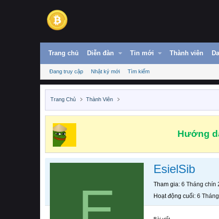
Trang chủ
Diễn đàn
Tin mới
Thành viên
Da
Đang truy cập
Nhật ký mới
Tìm kiếm
Trang Chủ
Thành Viên
Hướng dẫ
EsielSib
E
Tham gia
6 Tháng chín
Hoạt động cuối
6 Tháng
Bài viết