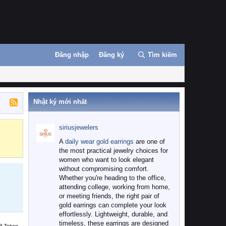
Đăng nhập
Đăng ký
Tìm kiếm
Nhật ký mới nhất
siriusjewelers
Binance
MEXC
A
daily wear gold earrings
are one of
the most practical jewelry choices for
women who want to look elegant
without compromising comfort.
Whether you're heading to the office,
attending college, working from home,
or meeting friends, the right pair of
gold earrings can complete your look
effortlessly. Lightweight, durable, and
timeless, these earrings are designed
B Token