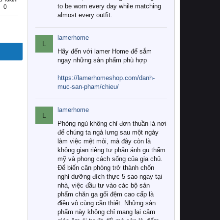
to be worn every day while matching
0
almost every outfit.
lamerhome
L
Hãy đến với lamer Home để sắm
ngay những sản phẩm phù hợp
https://lamerhomeshop.com/danh-
muc-san-pham/chieu/
lamerhome
L
Phòng ngủ không chỉ đơn thuần là nơi
để chúng ta ngả lưng sau một ngày
làm việc mệt mỏi, mà đây còn là
không gian riêng tư phản ánh gu thẩm
mỹ và phong cách sống của gia chủ.
Để biến căn phòng trở thành chốn
nghỉ dưỡng đích thực 5 sao ngay tại
nhà, việc đầu tư vào các bộ sản
phẩm chăn ga gối đệm cao cấp là
điều vô cùng cần thiết. Những sản
phẩm này không chỉ mang lại cảm