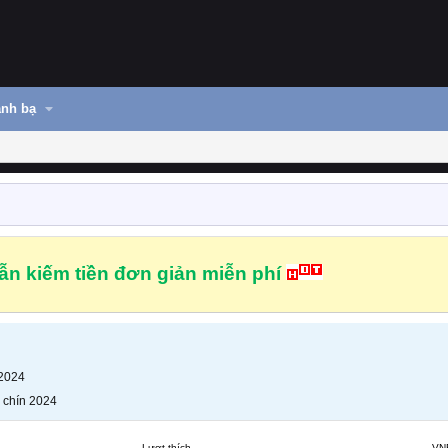
nh bạ
n kiếm tiền đơn giản miễn phí
 2024
 chín 2024
Lượt thích
VN