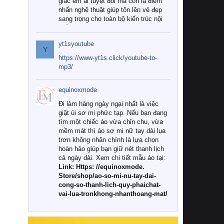
giác êm ái tuyệt đối mà còn là điểm
nhấn nghệ thuật giúp tôn lên vẻ đẹp
sang trọng cho toàn bộ kiến trúc nội
thất.
yt1syoutube
Tuy nhiên, giữa thị trường đa dạng
Y
với vô vàn thương hiệu và mẫu mã
https://www-yt1s.click/youtube-to-
như hiện nay, làm thế nào để chọn
mp3/
được những bộ chăn ga gối đệm cao
cấp thực sự chất lượng, phù hợp với
equinoxmode
khí hậu và nhu cầu sử dụng của gia
đình? Hãy cùng chúng tôi đi tìm lời
Đi làm hàng ngày ngại nhất là việc
giải đáp chi tiết qua bài viết dưới đây.
giặt ủi sơ mi phức tạp. Nếu bạn đang
tìm một chiếc áo vừa chỉn chu, vừa
1. Tại sao các gia đình hiện đại lại ưa
mềm mát thì áo sơ mi nữ tay dài lụa
chuộng chăn ga gối đệm cao cấp?
trơn không nhăn chính là lựa chọn
hoàn hảo giúp bạn giữ nét thanh lịch
Khác với các dòng sản phẩm thông
cả ngày dài. Xem chi tiết mẫu áo tại:
thường, những bộ chăn ga gối đệm
Link: Https: //equinoxmode.
cao cấp trải qua quy trình sản xuất
Store/shop/ao-so-mi-nu-tay-dai-
nghiêm ngặt từ khâu chọn lọc nguyên
cong-so-thanh-lich-quy-phaichat-
liệu tự nhiên đến công nghệ dệt
vai-lua-tronkhong-nhanthoang-mat/
nhuộm hiện đại không chứa hóa chất
độc hại. Khi sử dụng dòng sản phẩm
này, bạn sẽ cảm nhận rõ rệt sự khác