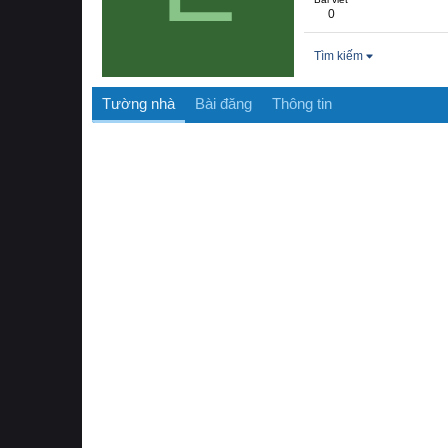
0
Tìm kiếm
Tường nhà
Bài đăng
Thông tin