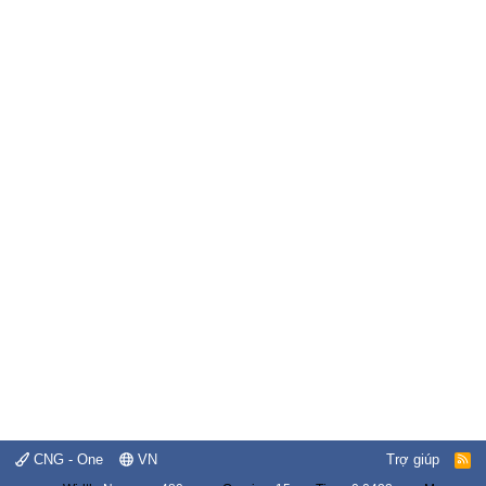
CNG - One
VN
Trợ giúp
R
S