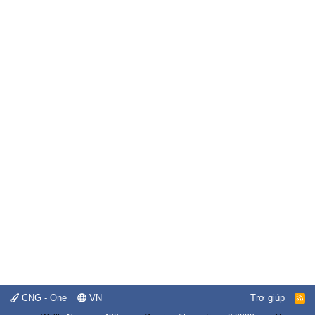
CNG - One
VN
Trợ giúp
R
S