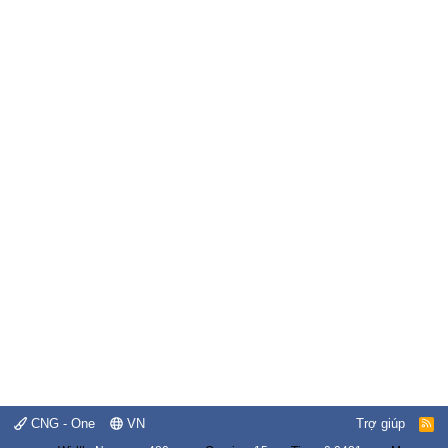
CNG - One
VN
Trợ giúp
R
S