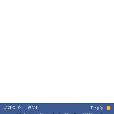
CNG - One
VN
Trợ giúp
R
S