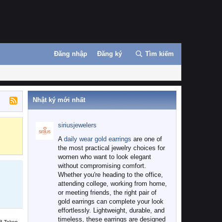
Đăng nhập
Đăng ký
Tìm kiếm
Nhật ký mới nhất
siriusjewelers
Binance
MEXC
A
daily wear gold earrings
are one of
the most practical jewelry choices for
women who want to look elegant
without compromising comfort.
Whether you're heading to the office,
attending college, working from home,
or meeting friends, the right pair of
gold earrings can complete your look
effortlessly. Lightweight, durable, and
timeless, these earrings are designed
B Token