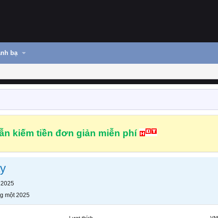
nh bạ
n kiếm tiền đơn giản miễn phí
y
 2025
g một 2025
Lượt thích
VN