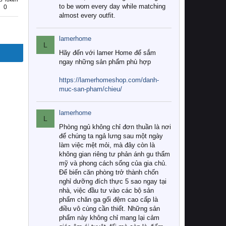
to be worn every day while matching
0
almost every outfit.
lamerhome
L
Hãy đến với lamer Home để sắm
ngay những sản phẩm phù hợp
https://lamerhomeshop.com/danh-
muc-san-pham/chieu/
lamerhome
L
Phòng ngủ không chỉ đơn thuần là nơi
để chúng ta ngả lưng sau một ngày
làm việc mệt mỏi, mà đây còn là
không gian riêng tư phản ánh gu thẩm
mỹ và phong cách sống của gia chủ.
Để biến căn phòng trở thành chốn
nghỉ dưỡng đích thực 5 sao ngay tại
nhà, việc đầu tư vào các bộ sản
phẩm chăn ga gối đệm cao cấp là
điều vô cùng cần thiết. Những sản
phẩm này không chỉ mang lại cảm