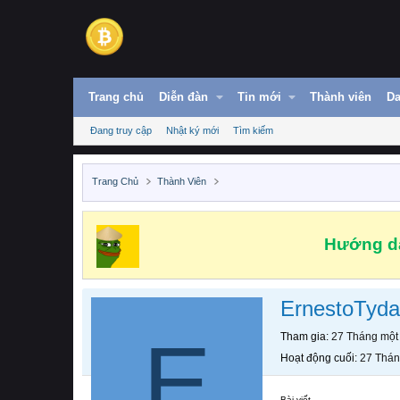
Trang chủ
Diễn đàn
Tin mới
Thành viên
Da
Đang truy cập
Nhật ký mới
Tìm kiếm
Trang Chủ
Thành Viên
Hướng dẫ
ErnestoTyda
E
Tham gia
27 Tháng một
Hoạt động cuối
27 Thán
Bài viết