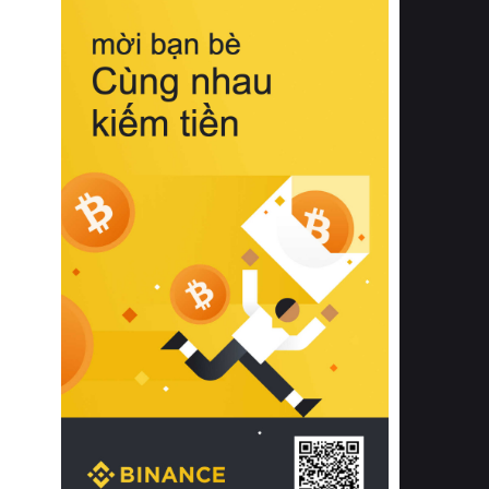
biệt từ bề mặt vải mềm mịn, khả năng
thoáng khí tuyệt vời cho đến độ đàn
hồi chuẩn xác của phần đệm nâng đỡ
cột sống.
Bên cạnh đó, việc lựa chọn các dòng
sản phẩm đạt chuẩn chất lượng quốc
tế còn giúp ngăn ngừa tình trạng kích
ứng da, hạn chế sự phát triển của vi
khuẩn và nấm mốc trong điều kiện
thời tiết nóng ẩm. Bạn có thể tìm hiểu
thêm các nghiên cứu khoa học về tác
động của giấc ngủ và môi trường
phòng ngủ đối với sức khỏe con
người tại Sleep Foundation (External
Link) để có cái nhìn toàn diện hơn.
2. Các tiêu chí vàng khi lựa chọn
chăn ga gối đệm cao cấp cho phòng
ngủ
Để sở hữu một bộ chăn ga gối đệm
cao cấp hoàn hảo cả về thẩm mỹ lẫn
công năng, người tiêu dùng cần cân
nhắc kỹ lưỡng các tiêu chí quan trọng