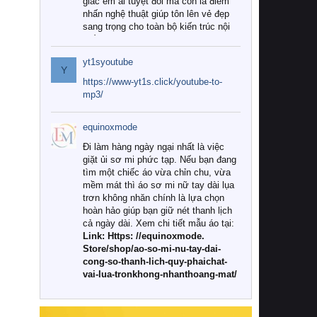
giác êm ái tuyệt đối mà còn là điểm
nhấn nghệ thuật giúp tôn lên vẻ đẹp
sang trọng cho toàn bộ kiến trúc nội
thất.
yt1syoutube
Tuy nhiên, giữa thị trường đa dạng
Y
với vô vàn thương hiệu và mẫu mã
https://www-yt1s.click/youtube-to-
như hiện nay, làm thế nào để chọn
mp3/
được những bộ chăn ga gối đệm cao
cấp thực sự chất lượng, phù hợp với
equinoxmode
khí hậu và nhu cầu sử dụng của gia
đình? Hãy cùng chúng tôi đi tìm lời
Đi làm hàng ngày ngại nhất là việc
giải đáp chi tiết qua bài viết dưới đây.
giặt ủi sơ mi phức tạp. Nếu bạn đang
tìm một chiếc áo vừa chỉn chu, vừa
1. Tại sao các gia đình hiện đại lại ưa
mềm mát thì áo sơ mi nữ tay dài lụa
chuộng chăn ga gối đệm cao cấp?
trơn không nhăn chính là lựa chọn
hoàn hảo giúp bạn giữ nét thanh lịch
Khác với các dòng sản phẩm thông
cả ngày dài. Xem chi tiết mẫu áo tại:
thường, những bộ chăn ga gối đệm
Link: Https: //equinoxmode.
cao cấp trải qua quy trình sản xuất
Store/shop/ao-so-mi-nu-tay-dai-
nghiêm ngặt từ khâu chọn lọc nguyên
cong-so-thanh-lich-quy-phaichat-
liệu tự nhiên đến công nghệ dệt
vai-lua-tronkhong-nhanthoang-mat/
nhuộm hiện đại không chứa hóa chất
độc hại. Khi sử dụng dòng sản phẩm
này, bạn sẽ cảm nhận rõ rệt sự khác