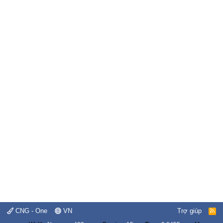
CNG - One
VN
Trợ giúp
R
S