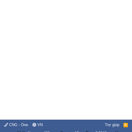
CNG - One
VN
Trợ giúp
R
S