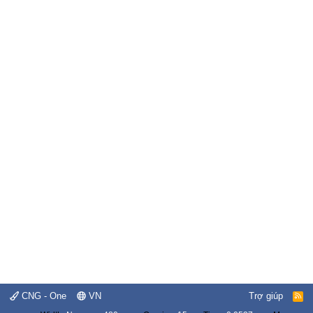
CNG - One
VN
Trợ giúp
R
S