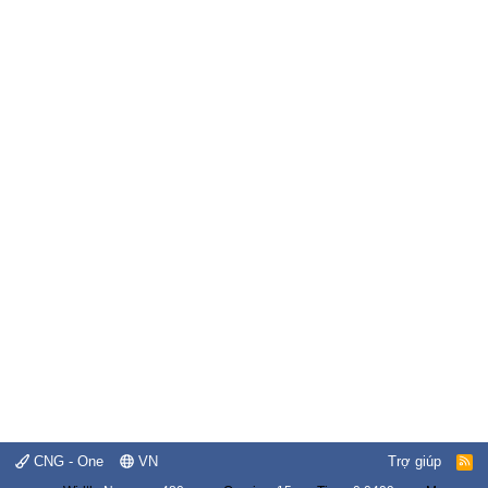
CNG - One
VN
Trợ giúp
R
S