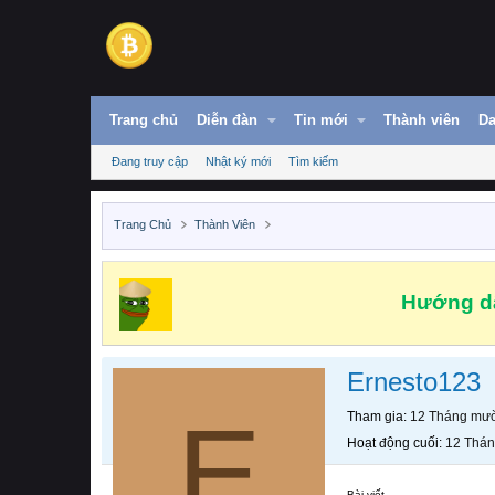
Trang chủ
Diễn đàn
Tin mới
Thành viên
Da
Đang truy cập
Nhật ký mới
Tìm kiếm
Trang Chủ
Thành Viên
Hướng dẫ
Ernesto123
E
Tham gia
12 Tháng mườ
Hoạt động cuối
12 Thán
Bài viết