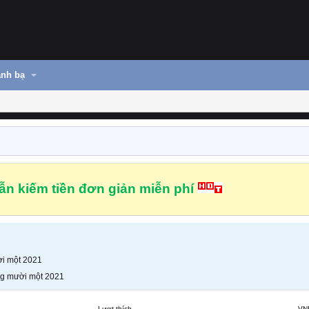
nh bạ
n kiếm tiền đơn giản miễn phí
i một 2021
g mười một 2021
Lượt thích
VN