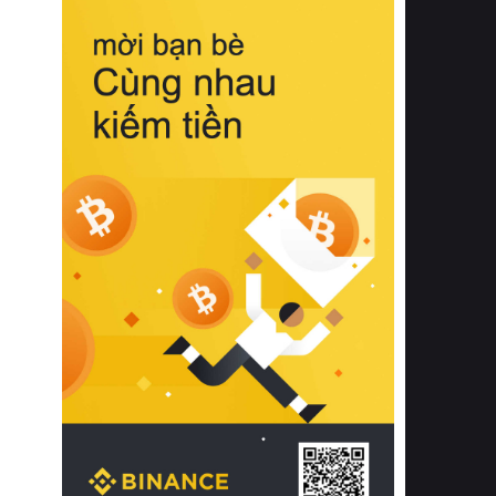
biệt từ bề mặt vải mềm mịn, khả năng
thoáng khí tuyệt vời cho đến độ đàn
hồi chuẩn xác của phần đệm nâng đỡ
cột sống.
Bên cạnh đó, việc lựa chọn các dòng
sản phẩm đạt chuẩn chất lượng quốc
tế còn giúp ngăn ngừa tình trạng kích
ứng da, hạn chế sự phát triển của vi
khuẩn và nấm mốc trong điều kiện
thời tiết nóng ẩm. Bạn có thể tìm hiểu
thêm các nghiên cứu khoa học về tác
động của giấc ngủ và môi trường
phòng ngủ đối với sức khỏe con
người tại Sleep Foundation (External
Link) để có cái nhìn toàn diện hơn.
2. Các tiêu chí vàng khi lựa chọn
chăn ga gối đệm cao cấp cho phòng
ngủ
Để sở hữu một bộ chăn ga gối đệm
cao cấp hoàn hảo cả về thẩm mỹ lẫn
công năng, người tiêu dùng cần cân
nhắc kỹ lưỡng các tiêu chí quan trọng