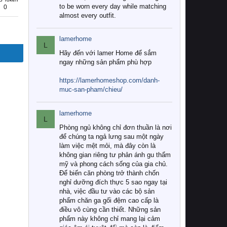
to be worn every day while matching
0
almost every outfit.
lamerhome
L
Hãy đến với lamer Home để sắm
ngay những sản phẩm phù hợp
https://lamerhomeshop.com/danh-
muc-san-pham/chieu/
lamerhome
L
Phòng ngủ không chỉ đơn thuần là nơi
để chúng ta ngả lưng sau một ngày
làm việc mệt mỏi, mà đây còn là
không gian riêng tư phản ánh gu thẩm
mỹ và phong cách sống của gia chủ.
Để biến căn phòng trở thành chốn
nghỉ dưỡng đích thực 5 sao ngay tại
nhà, việc đầu tư vào các bộ sản
phẩm chăn ga gối đệm cao cấp là
điều vô cùng cần thiết. Những sản
phẩm này không chỉ mang lại cảm