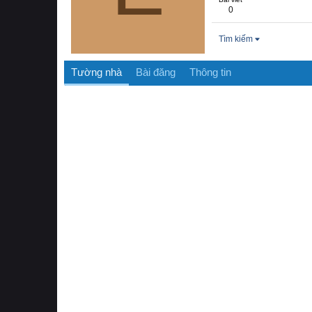
0
Tìm kiếm
Tường nhà
Bài đăng
Thông tin