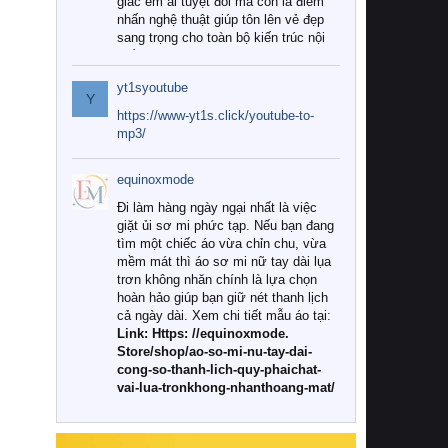
giác êm ái tuyệt đối mà còn là điểm
nhấn nghệ thuật giúp tôn lên vẻ đẹp
sang trọng cho toàn bộ kiến trúc nội
thất.
yt1syoutube
Tuy nhiên, giữa thị trường đa dạng
Y
với vô vàn thương hiệu và mẫu mã
https://www-yt1s.click/youtube-to-
như hiện nay, làm thế nào để chọn
mp3/
được những bộ chăn ga gối đệm cao
cấp thực sự chất lượng, phù hợp với
equinoxmode
khí hậu và nhu cầu sử dụng của gia
đình? Hãy cùng chúng tôi đi tìm lời
Đi làm hàng ngày ngại nhất là việc
giải đáp chi tiết qua bài viết dưới đây.
giặt ủi sơ mi phức tạp. Nếu bạn đang
tìm một chiếc áo vừa chỉn chu, vừa
1. Tại sao các gia đình hiện đại lại ưa
mềm mát thì áo sơ mi nữ tay dài lụa
chuộng chăn ga gối đệm cao cấp?
trơn không nhăn chính là lựa chọn
hoàn hảo giúp bạn giữ nét thanh lịch
Khác với các dòng sản phẩm thông
cả ngày dài. Xem chi tiết mẫu áo tại:
thường, những bộ chăn ga gối đệm
Link: Https: //equinoxmode.
cao cấp trải qua quy trình sản xuất
Store/shop/ao-so-mi-nu-tay-dai-
nghiêm ngặt từ khâu chọn lọc nguyên
cong-so-thanh-lich-quy-phaichat-
liệu tự nhiên đến công nghệ dệt
vai-lua-tronkhong-nhanthoang-mat/
nhuộm hiện đại không chứa hóa chất
độc hại. Khi sử dụng dòng sản phẩm
này, bạn sẽ cảm nhận rõ rệt sự khác