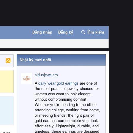
Đăng nhập
Đăng ký
Tìm kiếm
Nhật ký mới nhất
siriusjewelers
Binance
MEXC
A
daily wear gold earrings
are one of
the most practical jewelry choices for
women who want to look elegant
without compromising comfort.
Whether you're heading to the office,
attending college, working from home,
or meeting friends, the right pair of
gold earrings can complete your look
effortlessly. Lightweight, durable, and
timeless, these earrings are designed
B Token