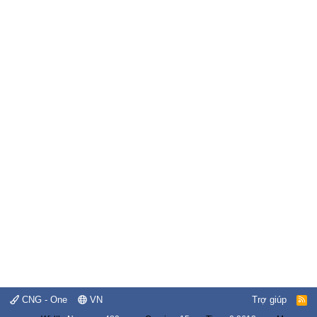
CNG - One
VN
Trợ giúp
R
S