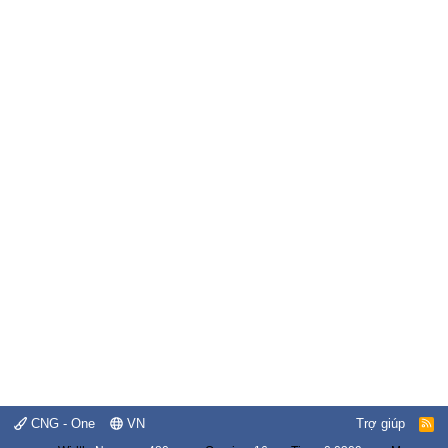
CNG - One
VN
Trợ giúp
R
S