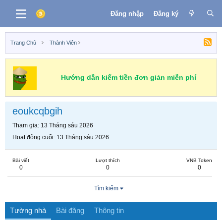
Đăng nhập
Đăng ký
Trang Chủ
Thành Viên
Hướng dẫn kiếm tiền đơn giản miễn phí
eoukcqbgih
Tham gia
13 Tháng sáu 2026
Hoạt động cuối
13 Tháng sáu 2026
Bài viết
Lượt thích
VNB Token
0
0
0
Tìm kiếm
Tường nhà
Bài đăng
Thông tin