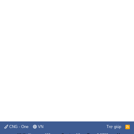
CNG - One
VN
Trợ giúp
R
S