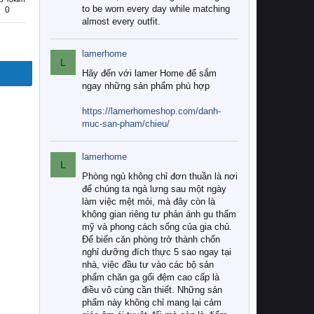
to be worn every day while matching
0
almost every outfit.
lamerhome
L
Hãy đến với lamer Home để sắm
ngay những sản phẩm phù hợp
https://lamerhomeshop.com/danh-
muc-san-pham/chieu/
lamerhome
L
Phòng ngủ không chỉ đơn thuần là nơi
để chúng ta ngả lưng sau một ngày
làm việc mệt mỏi, mà đây còn là
không gian riêng tư phản ánh gu thẩm
mỹ và phong cách sống của gia chủ.
Để biến căn phòng trở thành chốn
nghỉ dưỡng đích thực 5 sao ngay tại
nhà, việc đầu tư vào các bộ sản
phẩm chăn ga gối đệm cao cấp là
điều vô cùng cần thiết. Những sản
phẩm này không chỉ mang lại cảm