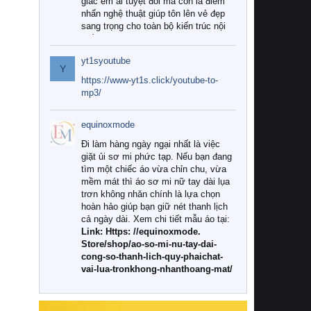
giác êm ái tuyệt đối mà còn là điểm
nhấn nghệ thuật giúp tôn lên vẻ đẹp
sang trọng cho toàn bộ kiến trúc nội
thất.
yt1syoutube
Tuy nhiên, giữa thị trường đa dạng
Y
với vô vàn thương hiệu và mẫu mã
https://www-yt1s.click/youtube-to-
như hiện nay, làm thế nào để chọn
mp3/
được những bộ chăn ga gối đệm cao
cấp thực sự chất lượng, phù hợp với
equinoxmode
khí hậu và nhu cầu sử dụng của gia
đình? Hãy cùng chúng tôi đi tìm lời
Đi làm hàng ngày ngại nhất là việc
giải đáp chi tiết qua bài viết dưới đây.
giặt ủi sơ mi phức tạp. Nếu bạn đang
tìm một chiếc áo vừa chỉn chu, vừa
1. Tại sao các gia đình hiện đại lại ưa
mềm mát thì áo sơ mi nữ tay dài lụa
chuộng chăn ga gối đệm cao cấp?
trơn không nhăn chính là lựa chọn
hoàn hảo giúp bạn giữ nét thanh lịch
Khác với các dòng sản phẩm thông
cả ngày dài. Xem chi tiết mẫu áo tại:
thường, những bộ chăn ga gối đệm
Link: Https: //equinoxmode.
cao cấp trải qua quy trình sản xuất
Store/shop/ao-so-mi-nu-tay-dai-
nghiêm ngặt từ khâu chọn lọc nguyên
cong-so-thanh-lich-quy-phaichat-
liệu tự nhiên đến công nghệ dệt
vai-lua-tronkhong-nhanthoang-mat/
nhuộm hiện đại không chứa hóa chất
độc hại. Khi sử dụng dòng sản phẩm
này, bạn sẽ cảm nhận rõ rệt sự khác