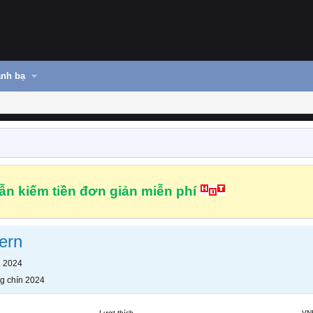
nh bạ
n kiếm tiền đơn giản miễn phí
ern
n 2024
g chín 2024
Lượt thích
VN