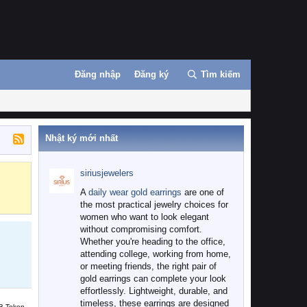
Đăng nhập
Đăng ký
Tìm kiếm
Nhật ký mới nhất
siriusjewelers
Binance
MEXC
A
daily wear gold earrings
are one of
the most practical jewelry choices for
women who want to look elegant
without compromising comfort.
Whether you're heading to the office,
attending college, working from home,
or meeting friends, the right pair of
gold earrings can complete your look
effortlessly. Lightweight, durable, and
timeless, these earrings are designed
B Token