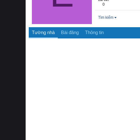
0
Tìm kiếm
Tường nhà
Bài đăng
Thông tin