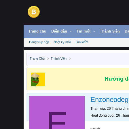
Trang chủ
Diễn đàn
Tin mới
Thành viên
Da
Đang truy cập
Nhật ký mới
Tìm kiếm
Trang Chủ
Thành Viên
Hướng dẫ
Enzoneodeg
E
Tham gia
26 Tháng chí
Hoạt động cuối
26 Thán
Bài viết