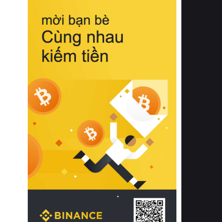
biệt từ bề mặt vải mềm mịn, khả năng
thoáng khí tuyệt vời cho đến độ đàn
hồi chuẩn xác của phần đệm nâng đỡ
cột sống.
Bên cạnh đó, việc lựa chọn các dòng
sản phẩm đạt chuẩn chất lượng quốc
tế còn giúp ngăn ngừa tình trạng kích
ứng da, hạn chế sự phát triển của vi
khuẩn và nấm mốc trong điều kiện
thời tiết nóng ẩm. Bạn có thể tìm hiểu
thêm các nghiên cứu khoa học về tác
động của giấc ngủ và môi trường
phòng ngủ đối với sức khỏe con
người tại Sleep Foundation (External
Link) để có cái nhìn toàn diện hơn.
2. Các tiêu chí vàng khi lựa chọn
chăn ga gối đệm cao cấp cho phòng
ngủ
Để sở hữu một bộ chăn ga gối đệm
cao cấp hoàn hảo cả về thẩm mỹ lẫn
công năng, người tiêu dùng cần cân
nhắc kỹ lưỡng các tiêu chí quan trọng