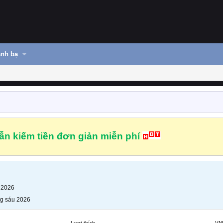
nh bạ
n kiếm tiền đơn giản miễn phí
 2026
g sáu 2026
Lượt thích
VN