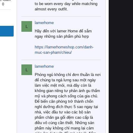
to be worn every day while matching
0
almost every outfit.
lamerhome
L
Hãy đến với lamer Home để sắm
ngay những sản phẩm phù hợp
https://lamerhomeshop.com/danh-
muc-san-pham/chieu/
lamerhome
L
Phòng ngủ không chỉ đơn thuần là nơi
để chúng ta ngả lưng sau một ngày
làm việc mệt mỏi, mà đây còn là
không gian riêng tư phản ánh gu thẩm
mỹ và phong cách sống của gia chủ.
Để biến căn phòng trở thành chốn
nghỉ dưỡng đích thực 5 sao ngay tại
nhà, việc đầu tư vào các bộ sản
phẩm chăn ga gối đệm cao cấp là
điều vô cùng cần thiết. Những sản
phẩm này không chỉ mang lại cảm