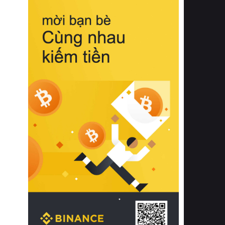
biệt từ bề mặt vải mềm mịn, khả năng
thoáng khí tuyệt vời cho đến độ đàn
hồi chuẩn xác của phần đệm nâng đỡ
cột sống.
Bên cạnh đó, việc lựa chọn các dòng
sản phẩm đạt chuẩn chất lượng quốc
tế còn giúp ngăn ngừa tình trạng kích
ứng da, hạn chế sự phát triển của vi
khuẩn và nấm mốc trong điều kiện
thời tiết nóng ẩm. Bạn có thể tìm hiểu
thêm các nghiên cứu khoa học về tác
động của giấc ngủ và môi trường
phòng ngủ đối với sức khỏe con
người tại Sleep Foundation (External
Link) để có cái nhìn toàn diện hơn.
2. Các tiêu chí vàng khi lựa chọn
chăn ga gối đệm cao cấp cho phòng
ngủ
Để sở hữu một bộ chăn ga gối đệm
cao cấp hoàn hảo cả về thẩm mỹ lẫn
công năng, người tiêu dùng cần cân
nhắc kỹ lưỡng các tiêu chí quan trọng