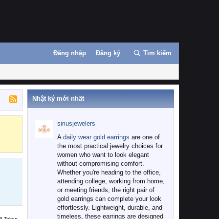
Đăng nhập
Đăng ký
Tìm kiếm
Nhật ký mới nhất
siriusjewelers
Binance
MEXC
A
daily wear gold earrings
are one of
the most practical jewelry choices for
women who want to look elegant
without compromising comfort.
Whether you're heading to the office,
attending college, working from home,
or meeting friends, the right pair of
gold earrings can complete your look
effortlessly. Lightweight, durable, and
timeless, these earrings are designed
B Token