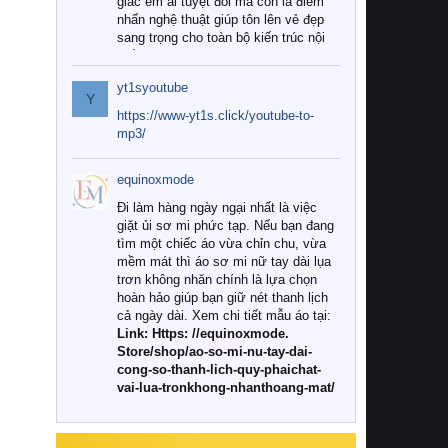
giác êm ái tuyệt đối mà còn là điểm
nhấn nghệ thuật giúp tôn lên vẻ đẹp
sang trọng cho toàn bộ kiến trúc nội
thất.
yt1syoutube
Tuy nhiên, giữa thị trường đa dạng
Y
với vô vàn thương hiệu và mẫu mã
https://www-yt1s.click/youtube-to-
như hiện nay, làm thế nào để chọn
mp3/
được những bộ chăn ga gối đệm cao
cấp thực sự chất lượng, phù hợp với
equinoxmode
khí hậu và nhu cầu sử dụng của gia
đình? Hãy cùng chúng tôi đi tìm lời
Đi làm hàng ngày ngại nhất là việc
giải đáp chi tiết qua bài viết dưới đây.
giặt ủi sơ mi phức tạp. Nếu bạn đang
tìm một chiếc áo vừa chỉn chu, vừa
1. Tại sao các gia đình hiện đại lại ưa
mềm mát thì áo sơ mi nữ tay dài lụa
chuộng chăn ga gối đệm cao cấp?
trơn không nhăn chính là lựa chọn
hoàn hảo giúp bạn giữ nét thanh lịch
Khác với các dòng sản phẩm thông
cả ngày dài. Xem chi tiết mẫu áo tại:
thường, những bộ chăn ga gối đệm
Link: Https: //equinoxmode.
cao cấp trải qua quy trình sản xuất
Store/shop/ao-so-mi-nu-tay-dai-
nghiêm ngặt từ khâu chọn lọc nguyên
cong-so-thanh-lich-quy-phaichat-
liệu tự nhiên đến công nghệ dệt
vai-lua-tronkhong-nhanthoang-mat/
nhuộm hiện đại không chứa hóa chất
độc hại. Khi sử dụng dòng sản phẩm
này, bạn sẽ cảm nhận rõ rệt sự khác