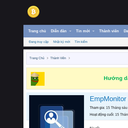
Trang chủ
Diễn đàn
Tin mới
Thành viên
Da
Đang truy cập
Nhật ký mới
Tìm kiếm
Trang Chủ
Thành Viên
Hướng dẫ
EmpMonitor
Tham gia
15 Tháng sáu
Hoạt động cuối
15 Thán
Bài viết