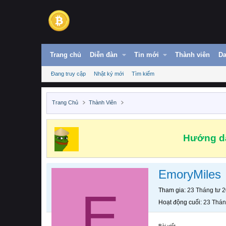
Trang chủ
Diễn đàn
Tin mới
Thành viên
Da
Đang truy cập
Nhật ký mới
Tìm kiếm
Trang Chủ
Thành Viên
Hướng dẫ
EmoryMiles
E
Tham gia
23 Tháng tư 
Hoạt động cuối
23 Thán
Bài viết