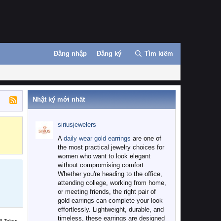
Đăng nhập
Đăng ký
Tìm kiếm
Nhật ký mới nhất
siriusjewelers
Binance
MEXC
A
daily wear gold earrings
are one of
the most practical jewelry choices for
women who want to look elegant
without compromising comfort.
Whether you're heading to the office,
attending college, working from home,
or meeting friends, the right pair of
gold earrings can complete your look
effortlessly. Lightweight, durable, and
timeless, these earrings are designed
B Token