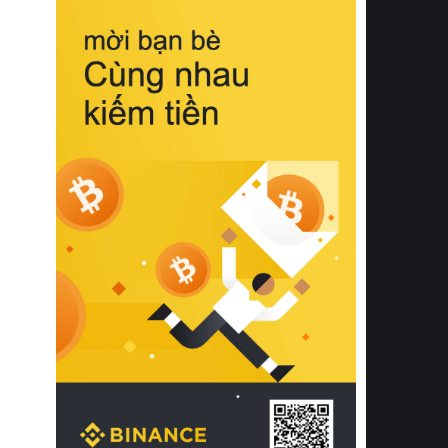
biệt từ bề mặt vải mềm mịn, khả năng
thoáng khí tuyệt vời cho đến độ đàn
hồi chuẩn xác của phần đệm nâng đỡ
cột sống.
Bên cạnh đó, việc lựa chọn các dòng
sản phẩm đạt chuẩn chất lượng quốc
tế còn giúp ngăn ngừa tình trạng kích
ứng da, hạn chế sự phát triển của vi
khuẩn và nấm mốc trong điều kiện
thời tiết nóng ẩm. Bạn có thể tìm hiểu
thêm các nghiên cứu khoa học về tác
động của giấc ngủ và môi trường
phòng ngủ đối với sức khỏe con
người tại Sleep Foundation (External
Link) để có cái nhìn toàn diện hơn.
2. Các tiêu chí vàng khi lựa chọn
chăn ga gối đệm cao cấp cho phòng
ngủ
Để sở hữu một bộ chăn ga gối đệm
cao cấp hoàn hảo cả về thẩm mỹ lẫn
công năng, người tiêu dùng cần cân
nhắc kỹ lưỡng các tiêu chí quan trọng