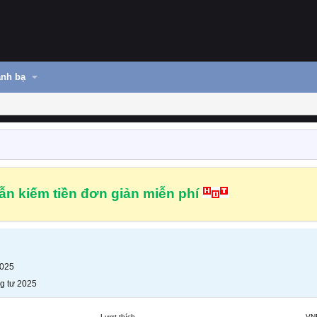
nh bạ
n kiếm tiền đơn giản miễn phí
2025
g tư 2025
Lượt thích
VN