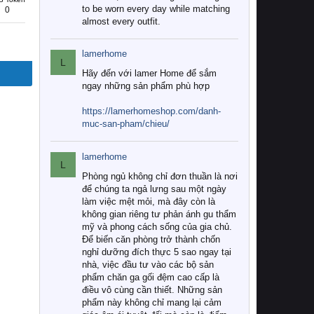
to be worn every day while matching
0
almost every outfit.
lamerhome
L
Hãy đến với lamer Home để sắm
ngay những sản phẩm phù hợp
https://lamerhomeshop.com/danh-
muc-san-pham/chieu/
lamerhome
L
Phòng ngủ không chỉ đơn thuần là nơi
để chúng ta ngả lưng sau một ngày
làm việc mệt mỏi, mà đây còn là
không gian riêng tư phản ánh gu thẩm
mỹ và phong cách sống của gia chủ.
Để biến căn phòng trở thành chốn
nghỉ dưỡng đích thực 5 sao ngay tại
nhà, việc đầu tư vào các bộ sản
phẩm chăn ga gối đệm cao cấp là
điều vô cùng cần thiết. Những sản
phẩm này không chỉ mang lại cảm