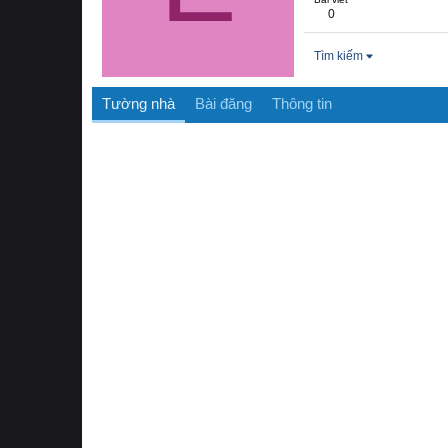
0
Tìm kiếm
Tường nhà
Bài đăng
Thông tin