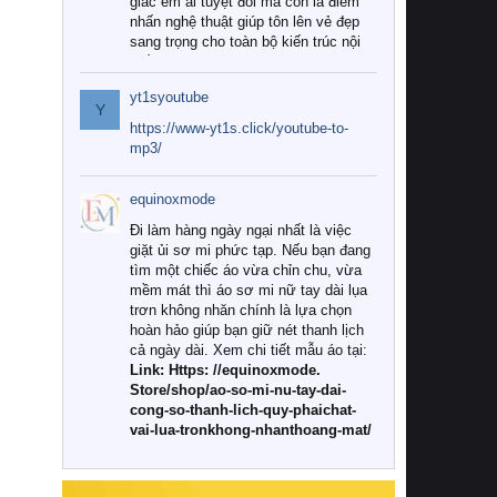
giác êm ái tuyệt đối mà còn là điểm
nhấn nghệ thuật giúp tôn lên vẻ đẹp
sang trọng cho toàn bộ kiến trúc nội
thất.
yt1syoutube
Tuy nhiên, giữa thị trường đa dạng
Y
với vô vàn thương hiệu và mẫu mã
https://www-yt1s.click/youtube-to-
như hiện nay, làm thế nào để chọn
mp3/
được những bộ chăn ga gối đệm cao
cấp thực sự chất lượng, phù hợp với
equinoxmode
khí hậu và nhu cầu sử dụng của gia
đình? Hãy cùng chúng tôi đi tìm lời
Đi làm hàng ngày ngại nhất là việc
giải đáp chi tiết qua bài viết dưới đây.
giặt ủi sơ mi phức tạp. Nếu bạn đang
tìm một chiếc áo vừa chỉn chu, vừa
1. Tại sao các gia đình hiện đại lại ưa
mềm mát thì áo sơ mi nữ tay dài lụa
chuộng chăn ga gối đệm cao cấp?
trơn không nhăn chính là lựa chọn
hoàn hảo giúp bạn giữ nét thanh lịch
Khác với các dòng sản phẩm thông
cả ngày dài. Xem chi tiết mẫu áo tại:
thường, những bộ chăn ga gối đệm
Link: Https: //equinoxmode.
cao cấp trải qua quy trình sản xuất
Store/shop/ao-so-mi-nu-tay-dai-
nghiêm ngặt từ khâu chọn lọc nguyên
cong-so-thanh-lich-quy-phaichat-
liệu tự nhiên đến công nghệ dệt
vai-lua-tronkhong-nhanthoang-mat/
nhuộm hiện đại không chứa hóa chất
độc hại. Khi sử dụng dòng sản phẩm
này, bạn sẽ cảm nhận rõ rệt sự khác