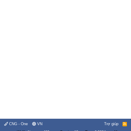
CNG - One
VN
Trợ giúp
R
S